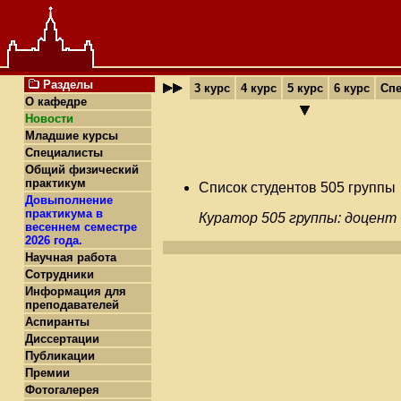
Разделы
3 курс
4 курс
5 курс
6 курс
Сп
О кафедре
Новости
Младшие курсы
Специалисты
Общий физический
практикум
Список студентов 505 группы
Довыполнение
практикума в
Куратор 505 группы:
доцент 
весеннем семестре
2026 года.
Научная работа
Сотрудники
Информация для
преподавателей
Аспиранты
Диссертации
Публикации
Премии
Фотогалерея