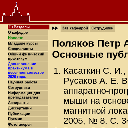
Разделы
Зав.кафедрой
Сотрудники
О кафедре
Новости
Поляков Петр 
Младшие курсы
Специалисты
Основные пуб
Общий физический
практикум
Довыполнение
Касаткин С. И.,
практикума в
весеннем семестре
2026 года.
Русаков А. Е. 
Научная работа
Сотрудники
аппаратно-про
Информация для
преподавателей
мыши на основ
Аспиранты
магнитной лок
Диссертации
Публикации
2005, № 8. C. 3
Премии
Фотогалерея