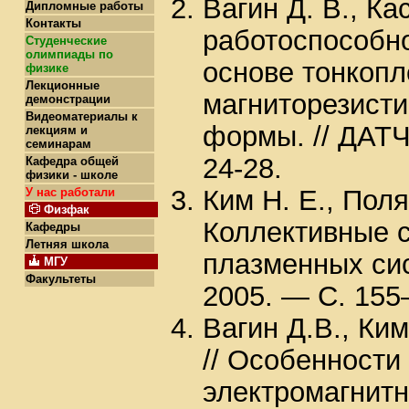
Вагин Д. В., Ка
Дипломные работы
Контакты
работоспособно
Студенческие
олимпиады по
основе тонкопл
физике
Лекционные
магниторезисти
демонстрации
Видеоматериалы к
формы. // ДАТ
лекциям и
семинарам
24-28.
Кафедра общей
физики - школе
Ким Н. Е., Поля
У нас работали
Физфак
Коллективные 
Кафедры
Летняя школа
плазменных сис
МГУ
Факультеты
2005. — С. 155
Вагин Д.В., Ким
// Особенности
электромагнитн