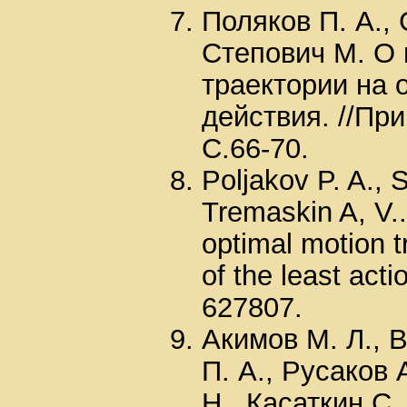
Поляков П. А., 
Степович М. О
траектории на 
действия. //При
С.66-70.
Poljakov P. A., 
Tremaskin A, V..
optimal motion tr
of the least acti
627807.
Акимов М. Л., В
П. А., Русаков 
Н., Касаткин С