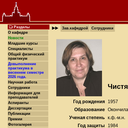
Разделы
Зав.кафедрой
Сотрудники
О кафедре
Новости
Младшие курсы
Специалисты
Общий физический
практикум
Довыполнение
практикума в
весеннем семестре
2026 года.
Научная работа
Чистя
Сотрудники
Информация для
преподавателей
Год рождения
1957
Аспиранты
Диссертации
Образование
Окончилa
Публикации
Ученая степень
к.ф.-м.н.
Премии
Фотогалерея
Год защиты
1984