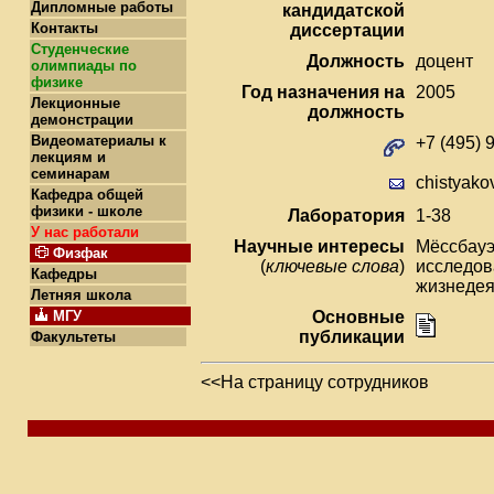
Дипломные работы
кандидатской
Контакты
диссертации
Студенческие
Должность
доцент
олимпиады по
физике
Год назначения на
2005
Лекционные
должность
демонстрации
Видеоматериалы к
+7 (495) 
лекциям и
семинарам
chistyako
Кафедра общей
физики - школе
Лаборатория
1-38
У нас работали
Научные интересы
Мëссбауэ
Физфак
(
ключевые слова
)
исследов
Кафедры
жизнедея
Летняя школа
МГУ
Основные
публикации
Факультеты
<<На страницу сотрудников